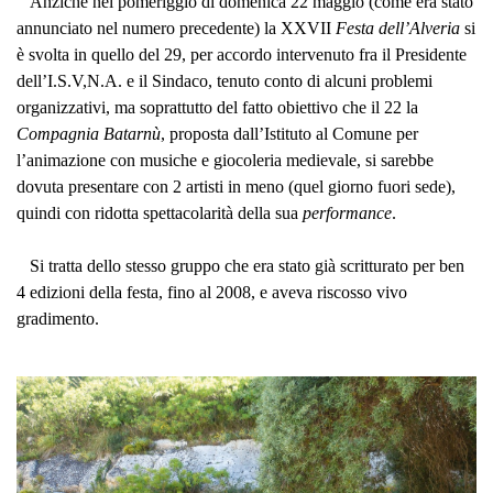
Anziché nel pomeriggio di domenica 22 maggio (come era stato
annunciato nel numero precedente)
la XXVII
Festa
dell’Alveria
si
è svolta in quello del 29, per accordo intervenuto fra il Presidente
dell’I.S.V,N.A. e il Sindaco, tenuto conto di alcuni problemi
organizzativi, ma soprattutto del fatto obiettivo che il 22
la
Compagnia Batarnù
, proposta dall’Istituto al Comune per
l’animazione con musiche e giocoleria medievale, si sarebbe
dovuta presentare con 2 artisti in meno (
quel giorno
fuori sede),
quindi con ridotta spettacolarità della sua
performance
.
Si tratta dello stesso gruppo che era stato già scritturato per ben
4 edizioni della festa, fino al 2008, e aveva riscosso vivo
gradimento.